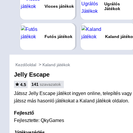
Ugrálós
Vicces játékok
Játékok
Futós játékok
Kaland játék
Kezdőoldal
Kaland játékok
Jelly Escape
141
szavazatok
4.5
Játssz Jelly Escape játékot ingyen online, telepítés vagy 
játssz más hasonló játékokat a Kaland játékok oldalon.
Fejlesztő
Fejlesztette: QkyGames
Játékvezérlés