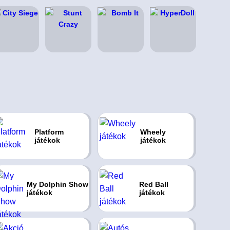
Platform
Wheely
játékok
játékok
My Dolphin Show
Red Ball
játékok
játékok