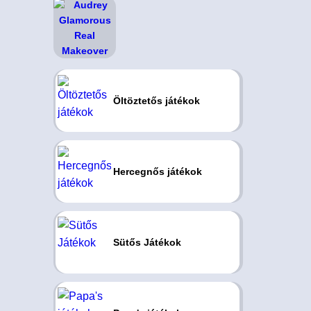
Öltöztetős játékok
Hercegnős játékok
Sütős Játékok