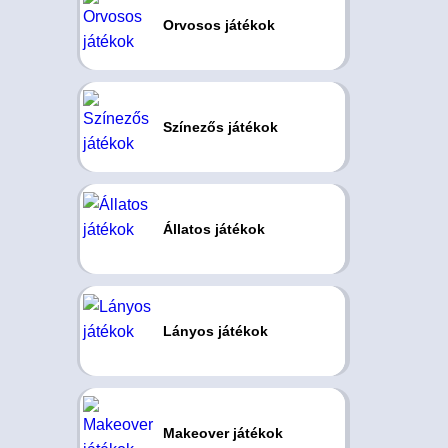
Orvosos játékok
Színezős játékok
Állatos játékok
Lányos játékok
Makeover játékok