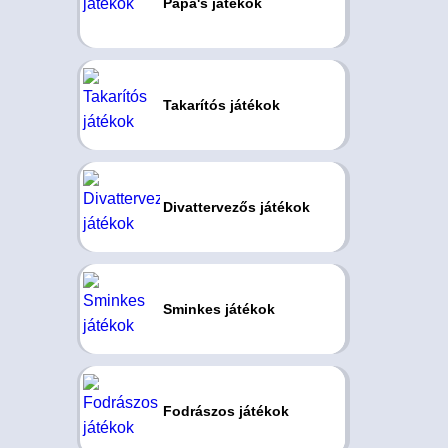
Papa's játékok
Takarítós játékok
Divattervezős játékok
Sminkes játékok
Fodrászos játékok