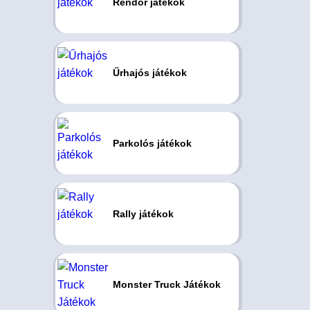
Rendőr játékok
Űrhajós játékok
Parkolós játékok
Rally játékok
Monster Truck Játékok