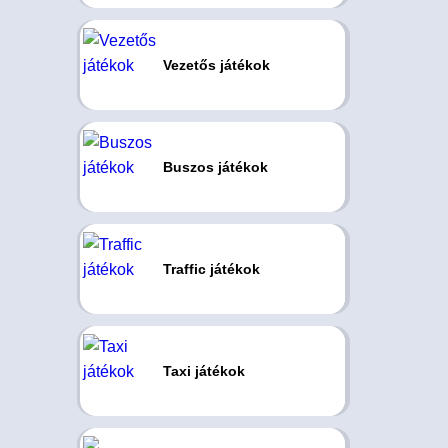
Vezetős játékok
Buszos játékok
Traffic játékok
Taxi játékok