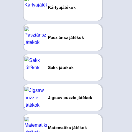
Kártyajátékok
Pasziánsz játékok
Sakk játékok
Jigsaw puzzle játékok
Matematika játékok