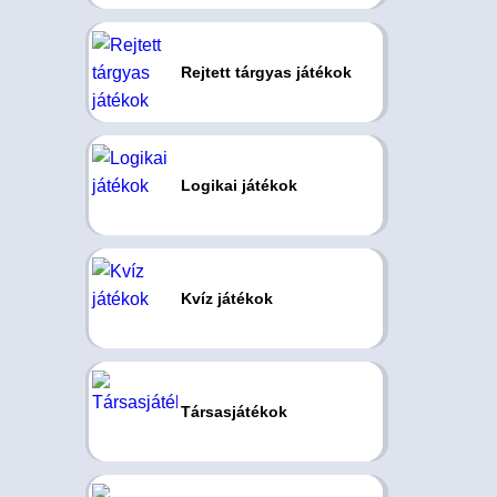
Rejtett tárgyas játékok
Logikai játékok
Kvíz játékok
Társasjátékok