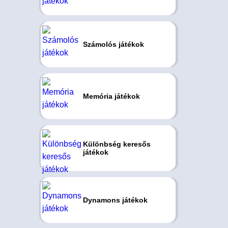
Számolós játékok
Memória játékok
Különbség keresős
játékok
Dynamons játékok