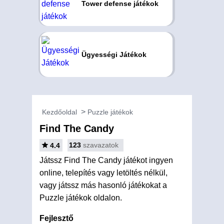
Tower defense játékok
Ügyességi Játékok
Kezdőoldal
Puzzle játékok
Find The Candy
123
szavazatok
4.4
Játssz Find The Candy játékot ingyen
online, telepítés vagy letöltés nélkül,
vagy játssz más hasonló játékokat a
Puzzle játékok oldalon.
Fejlesztő