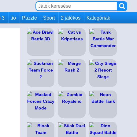
 3
.io
Puzzle
Sport
2 játékos
Kategóriák