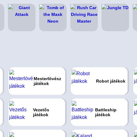
Mesterlövész
Robot játékok
játékok
Vezetős
Battleship
játékok
játékok