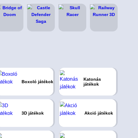
Katonás
Boxoló játékok
játékok
3D játékok
Akció játékok