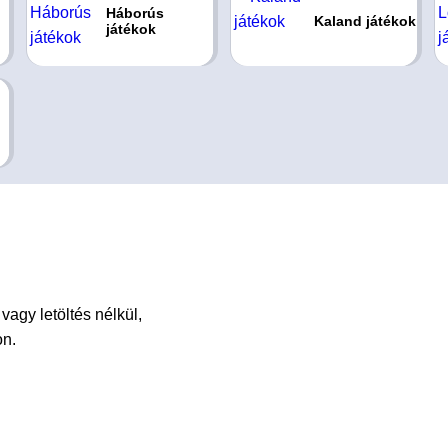
Háborús
Kaland játékok
játékok
vagy letöltés nélkül,
on.