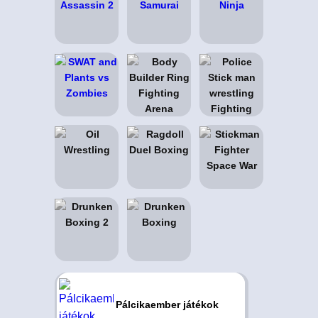
Pálcikaember játékok