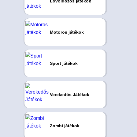
Lövöldözős játékok
Motoros játékok
Sport játékok
Verekedős Játékok
Zombi játékok