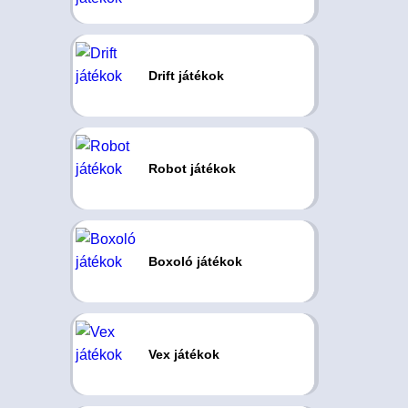
Drift játékok
Robot játékok
Boxoló játékok
Vex játékok