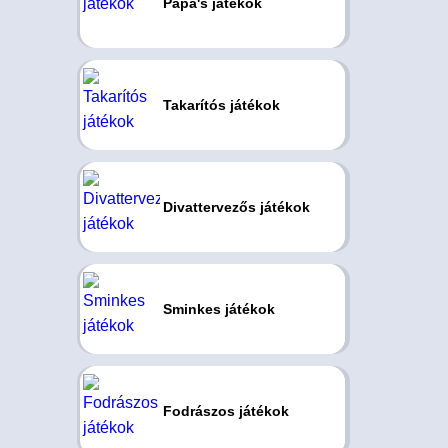
Papa's játékok
Takarítós játékok
Divattervezős játékok
Sminkes játékok
Fodrászos játékok