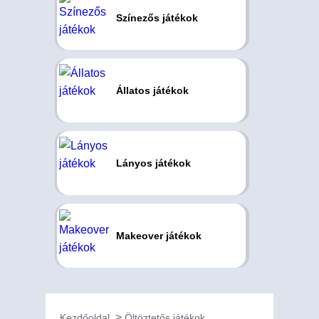
Színezős játékok
Állatos játékok
Lányos játékok
Makeover játékok
Kezdőoldal
Öltöztetős játékok