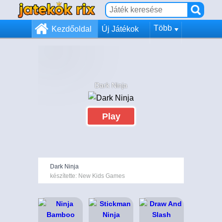
Több
Kezdőoldal
Új Játékok
Dark Ninja
Play
Dark Ninja
készítette: New Kids Games