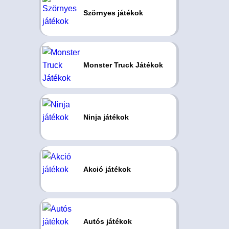
Szörnyes játékok
Monster Truck Játékok
Ninja játékok
Akció játékok
Autós játékok