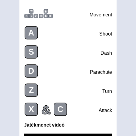
W
Movement
A
S
D
A
Shoot
S
Dash
D
Parachute
Z
Turn
&
X
C
Attack
Játékmenet videó