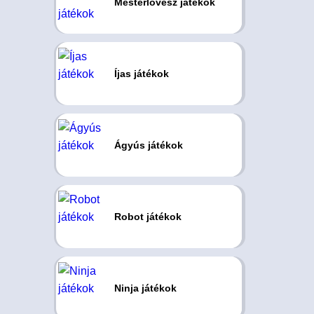
Mesterlövész játékok
Íjas játékok
Ágyús játékok
Robot játékok
Ninja játékok