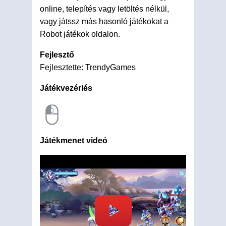
online, telepítés vagy letöltés nélkül,
vagy játssz más hasonló játékokat a
Robot játékok oldalon.
Fejlesztő
Fejlesztette: TrendyGames
Játékvezérlés
Játékmenet videó