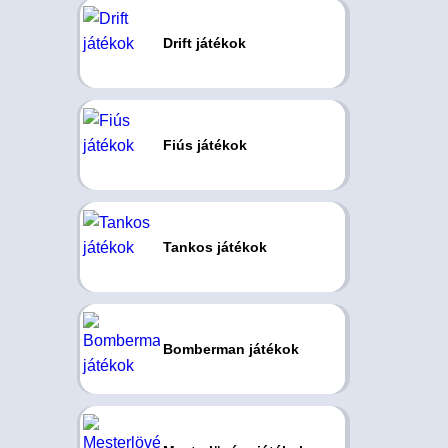
Drift játékok
Fiús játékok
Tankos játékok
Bomberman játékok