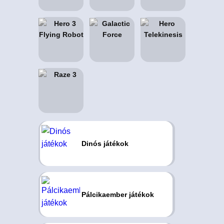
Dinós játékok
Pálcikaember játékok