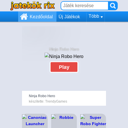
Több
Kezdőoldal
Új Játékok
Ninja Robo Hero
Play
Ninja Robo Hero
készítette: TrendyGames