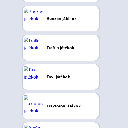
Buszos játékok
Traffic játékok
Taxi játékok
Traktoros játékok