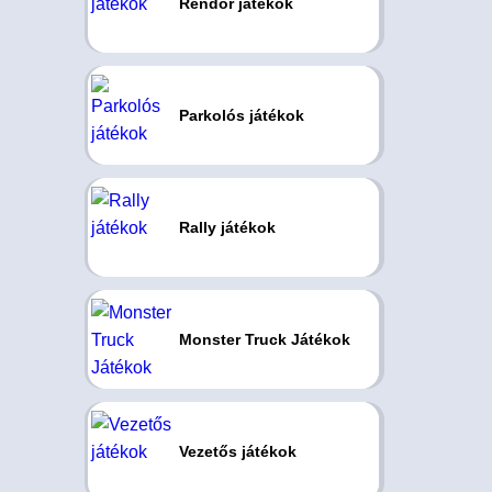
Rendőr játékok
Parkolós játékok
Rally játékok
Monster Truck Játékok
Vezetős játékok