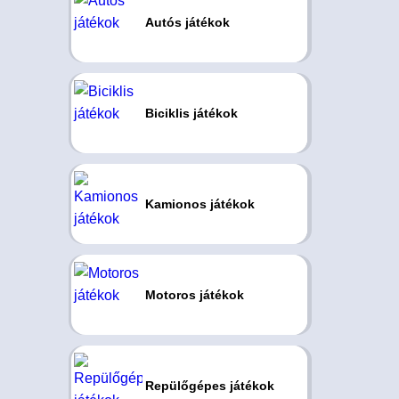
Autós játékok
Biciklis játékok
Kamionos játékok
Motoros játékok
Repülőgépes játékok