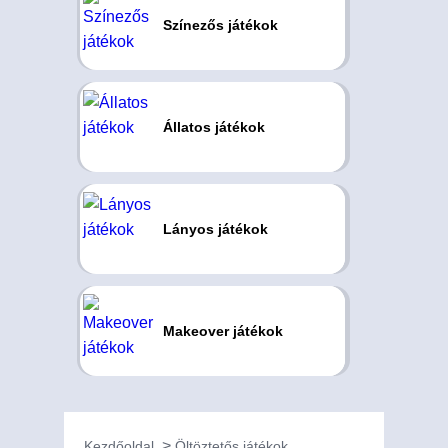
Színezős játékok
Állatos játékok
Lányos játékok
Makeover játékok
Kezdőoldal
Öltöztetős játékok