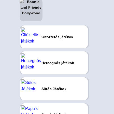
Öltöztetős játékok
Hercegnős játékok
Sütős Játékok