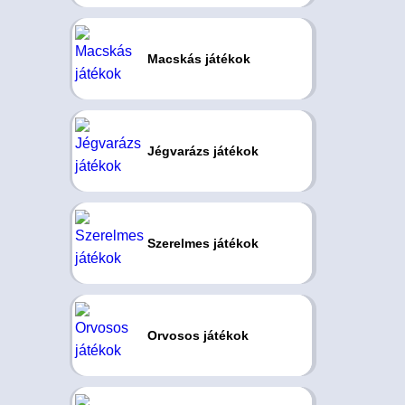
Macskás játékok
Jégvarázs játékok
Szerelmes játékok
Orvosos játékok