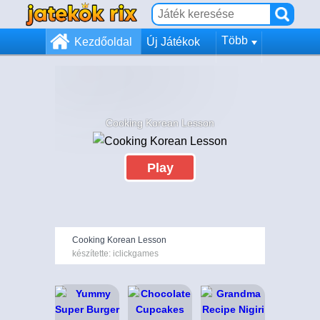
Több
Kezdőoldal
Új Játékok
Cooking Korean Lesson
Play
Cooking Korean Lesson
készítette: iclickgames