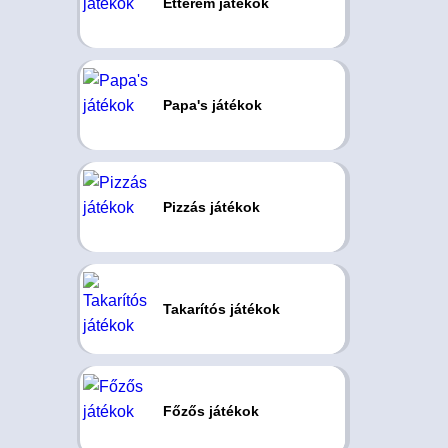
Étterem játékok
Papa's játékok
Pizzás játékok
Takarítós játékok
Főzős játékok