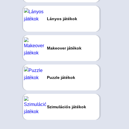
Lányos játékok
Makeover játékok
Puzzle játékok
Szimulációs játékok