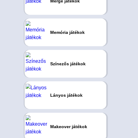
Merge játékok
Memória játékok
Színezős játékok
Lányos játékok
Makeover játékok