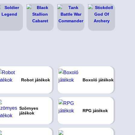
Robot játékok
Boxoló játékok
Szörnyes
RPG játékok
játékok