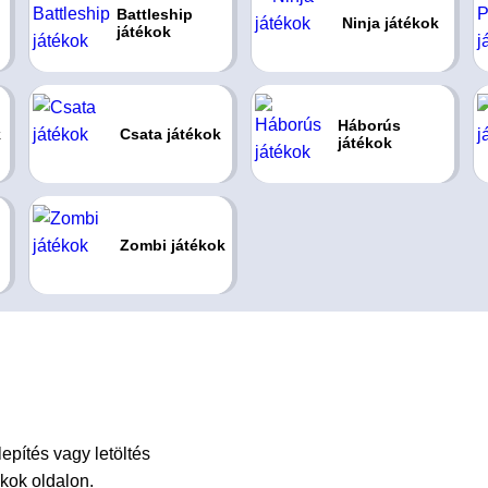
Battleship
Ninja játékok
játékok
Háborús
k
Csata játékok
játékok
Zombi játékok
epítés vagy letöltés
ékok oldalon.