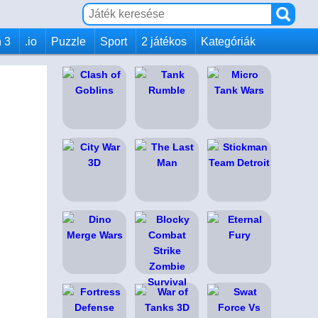
 3
.io
Puzzle
Sport
2 játékos
Kategóriák