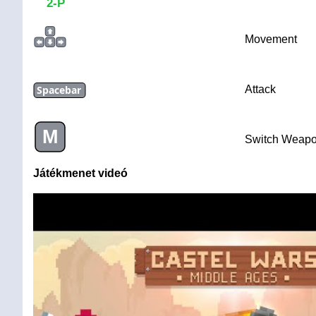
2-P
Movement
Spacebar
Attack
M
Switch Weap
Játékmenet videó