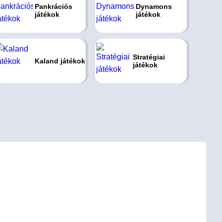
Pankrációs
Dynamons
játékok
játékok
Stratégiai
Kaland játékok
játékok