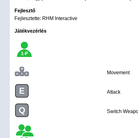
Fejlesztő
Fejlesztette: RHM Interactive
Játékvezérlés
1-P
W
Movement
A
S
D
E
Attack
Q
Switch Weap