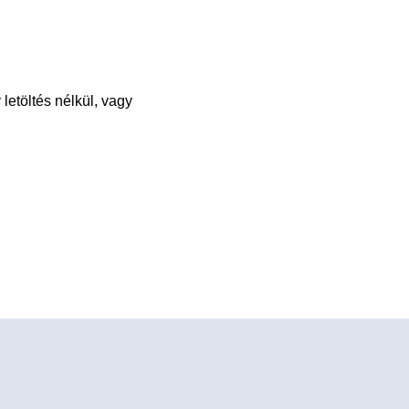
letöltés nélkül, vagy