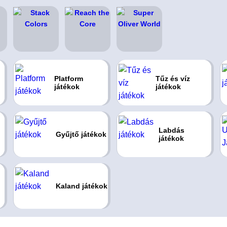
Platform
Tűz és víz
játékok
játékok
Labdás
Gyűjtő játékok
játékok
Kaland játékok