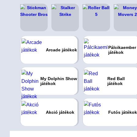
Pálcikaember
Arcade játékok
játékok
My Dolphin Show
Red Ball
játékok
játékok
Akció játékok
Futós játékok