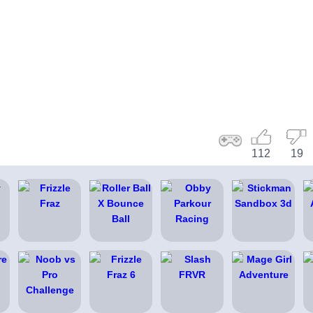
112
19