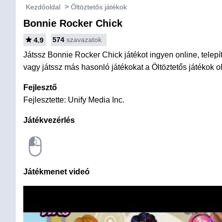
Kezdőoldal
Öltöztetős játékok
Bonnie Rocker Chick
574
szavazatok
4.9
Játssz Bonnie Rocker Chick játékot ingyen online, telepít
vagy játssz más hasonló játékokat a Öltöztetős játékok o
Fejlesztő
Fejlesztette: Unify Media Inc.
Játékvezérlés
Játékmenet videó