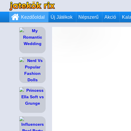
Kezdőoldal
Új Játékok
Népszerű
Akció
Kal