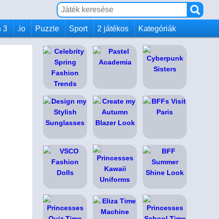
 3
.io
Puzzle
Sport
2 játékos
Kategóriák