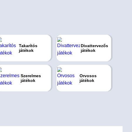
Takarítós
Divattervezős
játékok
játékok
Szerelmes
Orvosos
játékok
játékok