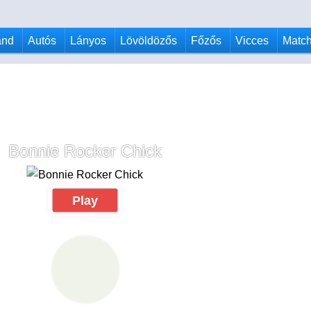
and
Autós
Lányos
Lövöldözős
Főzős
Vicces
Match
Bonnie Rocker Chick
Play