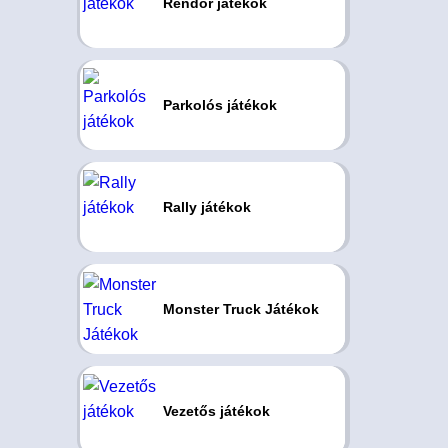
Rendőr játékok
Parkolós játékok
Rally játékok
Monster Truck Játékok
Vezetős játékok