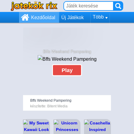
Több
Kezdőoldal
Új Játékok
Bffs Weekend Pampering
Play
Bffs Weekend Pampering
készítette: Bitent Media