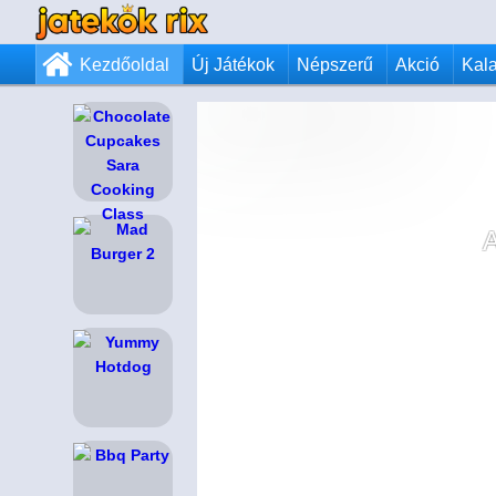
Kezdőoldal
Új Játékok
Népszerű
Akció
Kal
A