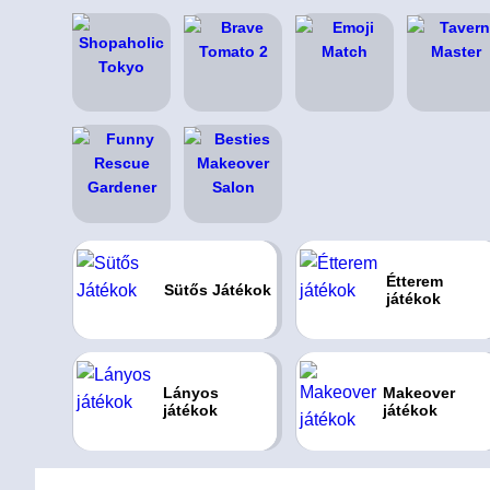
Étterem
Sütős Játékok
játékok
Lányos
Makeover
játékok
játékok