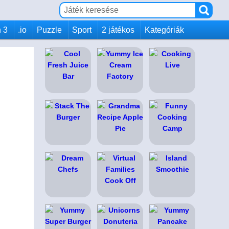
 3
.io
Puzzle
Sport
2 játékos
Kategóriák