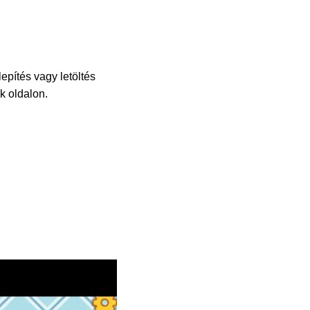
epítés vagy letöltés
k oldalon.