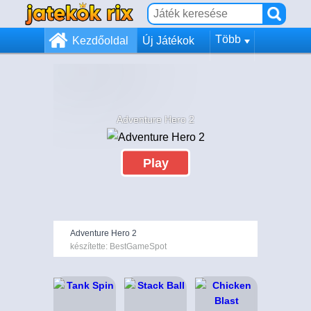
Több
Kezdőoldal
Új Játékok
Adventure Hero 2
Play
Adventure Hero 2
készítette: BestGameSpot