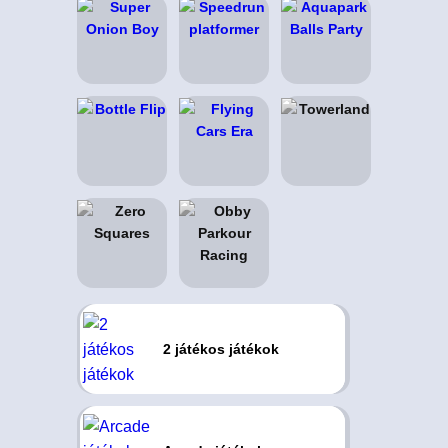
2 játékos játékok