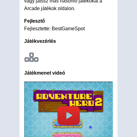
vagy játssz más hasonló játékokat a
Arcade játékok oldalon.
Fejlesztő
Fejlesztette: BestGameSpot
Játékvezérlés
Játékmenet videó