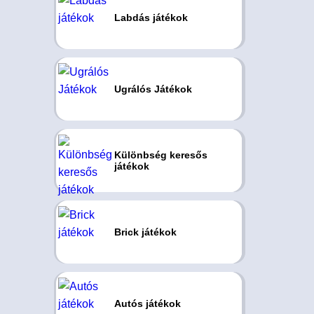
Labdás játékok
Ugrálós Játékok
Különbség keresős
játékok
Brick játékok
Autós játékok