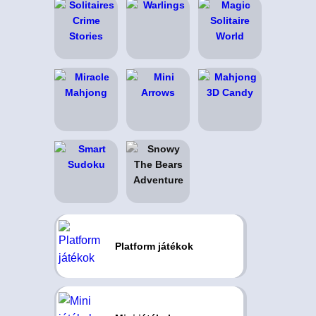
Platform játékok