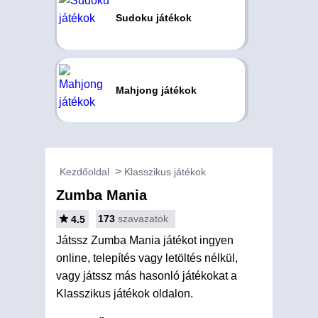
Sudoku játékok
Mahjong játékok
Kezdőoldal
Klasszikus játékok
Zumba Mania
173
szavazatok
4.5
Játssz Zumba Mania játékot ingyen
online, telepítés vagy letöltés nélkül,
vagy játssz más hasonló játékokat a
Klasszikus játékok oldalon.