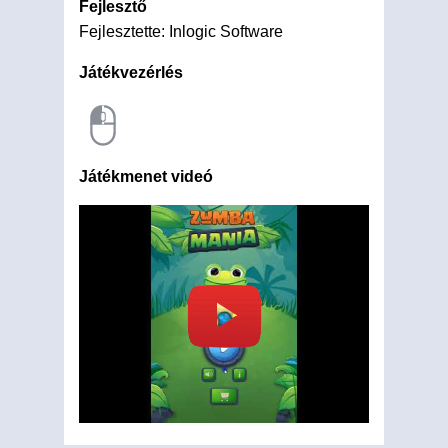
Fejlesztő
Fejlesztette: Inlogic Software
Játékvezérlés
Játékmenet videó