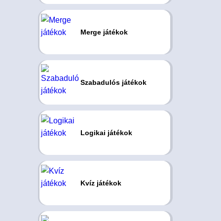
Merge játékok
Szabadulós játékok
Logikai játékok
Kvíz játékok