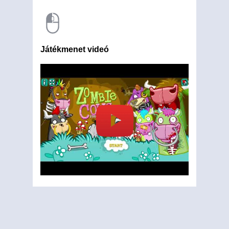
Játékmenet videó