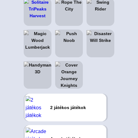
2 játékos játékok