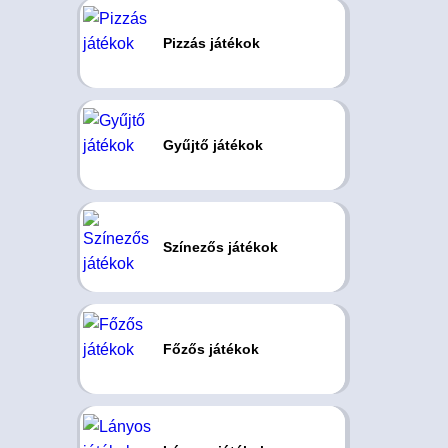
Pizzás játékok
Gyűjtő játékok
Színezős játékok
Főzős játékok