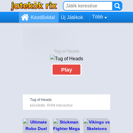
Több
Kezdőoldal
Új Játékok
Tug of Heads
Play
Tug of Heads
készítette: RHM Interactive