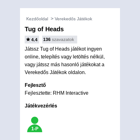
Kezdőoldal
Verekedős Játékok
Tug of Heads
136
szavazatok
4.4
Játssz Tug of Heads játékot ingyen
online, telepítés vagy letöltés nélkül,
vagy játssz más hasonló játékokat a
Verekedős Játékok oldalon.
Fejlesztő
Fejlesztette: RHM Interactive
Játékvezérlés
1-P