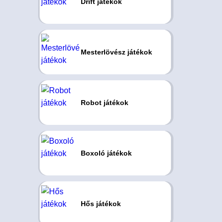
Drift játékok
Mesterlövész játékok
Robot játékok
Boxoló játékok
Hős játékok