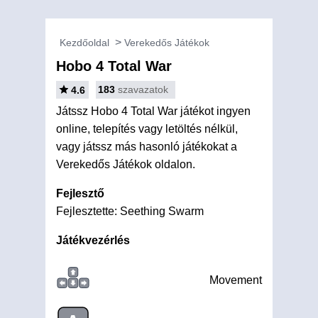
Kezdőoldal
Verekedős Játékok
Hobo 4 Total War
183
szavazatok
4.6
Játssz Hobo 4 Total War játékot ingyen
online, telepítés vagy letöltés nélkül,
vagy játssz más hasonló játékokat a
Verekedős Játékok oldalon.
Fejlesztő
Fejlesztette: Seething Swarm
Játékvezérlés
Movement