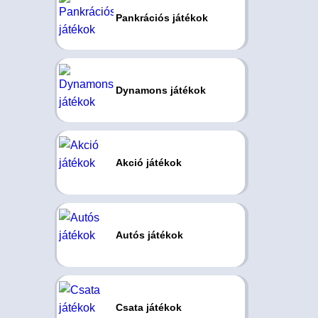
Pankrációs játékok
Dynamons játékok
Akció játékok
Autós játékok
Csata játékok