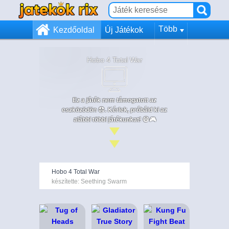
Több
Kezdőoldal
Új Játékok
Hobo 4 Total War
Ez a játék nem támogatott az
eszközödön 😞. Kérlek, próbáld ki az
alábbi többi játékunkat! 😄🎮
Hobo 4 Total War
készítette: Seething Swarm