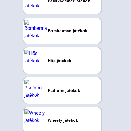
Pálcikaember játékok
Bomberman játékok
Hős játékok
Platform játékok
Wheely játékok