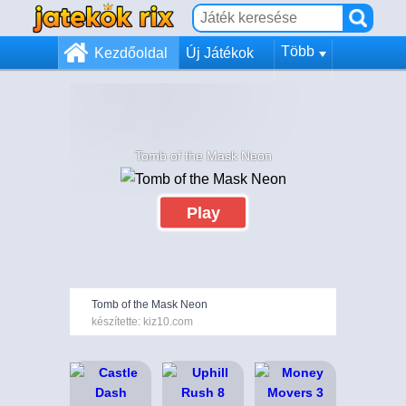
Több
Kezdőoldal
Új Játékok
Tomb of the Mask Neon
Play
Tomb of the Mask Neon
készítette: kiz10.com