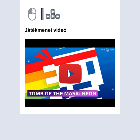
|
Játékmenet videó