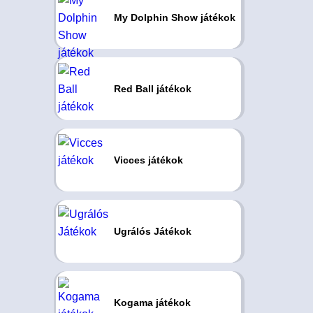
My Dolphin Show játékok
Red Ball játékok
Vicces játékok
Ugrálós Játékok
Kogama játékok