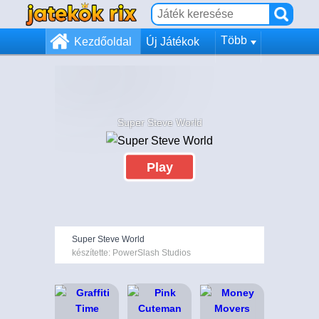
Több
Kezdőoldal
Új Játékok
Super Steve World
Play
Super Steve World
készítette: PowerSlash Studios