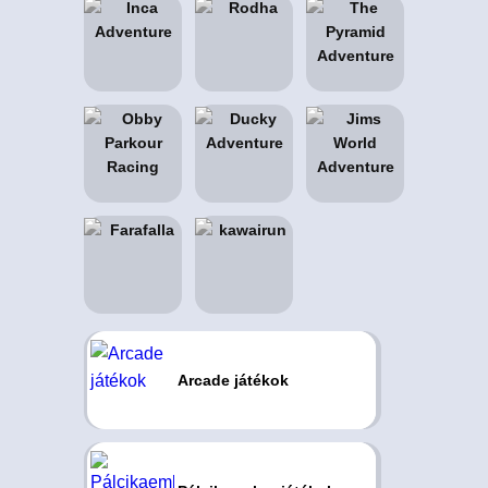
Arcade játékok