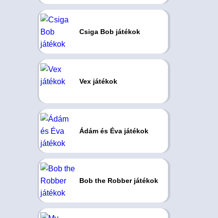
Csiga Bob játékok
Vex játékok
Ádám és Éva játékok
Bob the Robber játékok