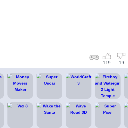
119
19