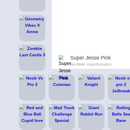
Super Jesse Pink
készítette: magnificstudios