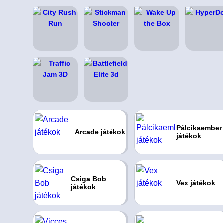
Pálcikaember
Arcade játékok
játékok
Csiga Bob
Vex játékok
játékok