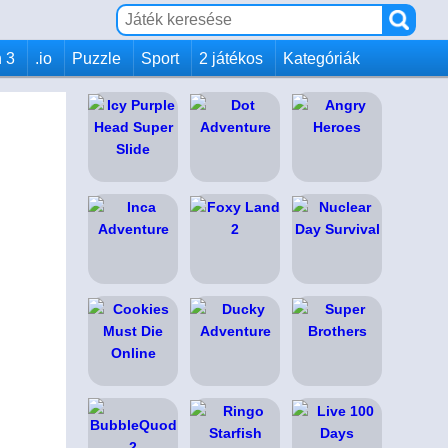
 3
.io
Puzzle
Sport
2 játékos
Kategóriák