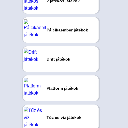
2 játékos játékok
Pálcikaember játékok
Drift játékok
Platform játékok
Tűz és víz játékok