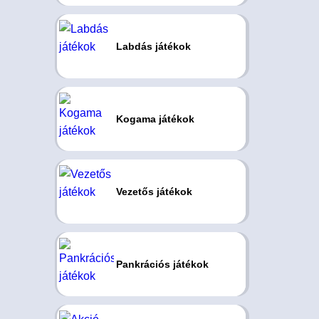
Labdás játékok
Kogama játékok
Vezetős játékok
Pankrációs játékok