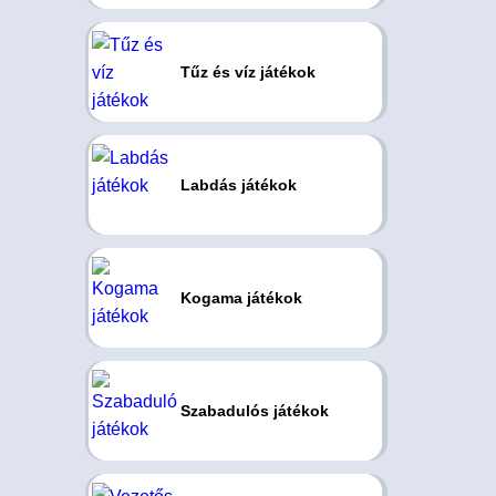
Tűz és víz játékok
Labdás játékok
Kogama játékok
Szabadulós játékok