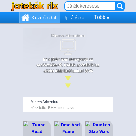
Több
Kezdőoldal
Új Játékok
Miners Adventure
Ez a játék nem támogatott az
eszközödön 😞. Kérlek, próbáld ki az
alábbi többi játékunkat! 😄🎮
Miners Adventure
készítette: RHM Interactive