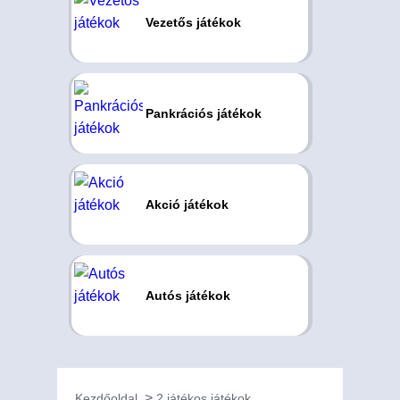
Vezetős játékok
Pankrációs játékok
Akció játékok
Autós játékok
Kezdőoldal
2 játékos játékok