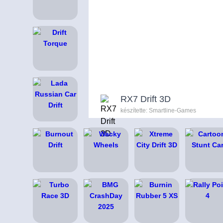
RX7 Drift 3D
készítette: Smartline-Games