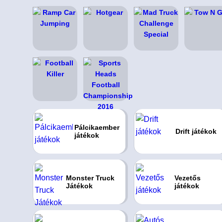
Pálcikaember
Drift játékok
játékok
Monster Truck
Vezetős
Játékok
játékok