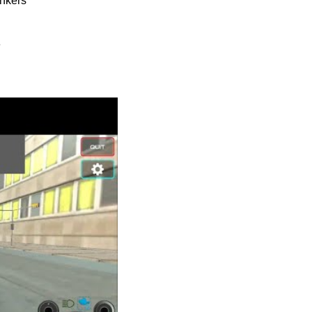
inkers
e