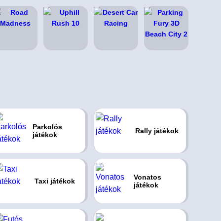
Parkolós
Rally játékok
játékok
Vonatos
Taxi játékok
játékok