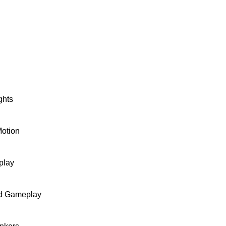
ghts
Motion
play
d Gameplay