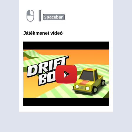
|
Spacebar
Játékmenet videó