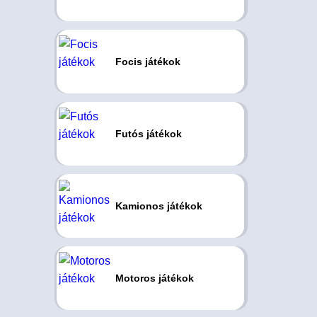
Focis játékok
Futós játékok
Kamionos játékok
Motoros játékok