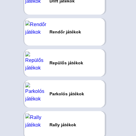
Drift játékok
Rendőr játékok
Repülős játékok
Parkolós játékok
Rally játékok