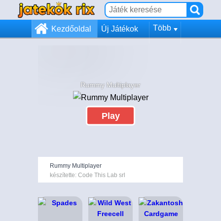
Több
Kezdőoldal
Új Játékok
Rummy Multiplayer
Play
Rummy Multiplayer
készítette: Code This Lab srl