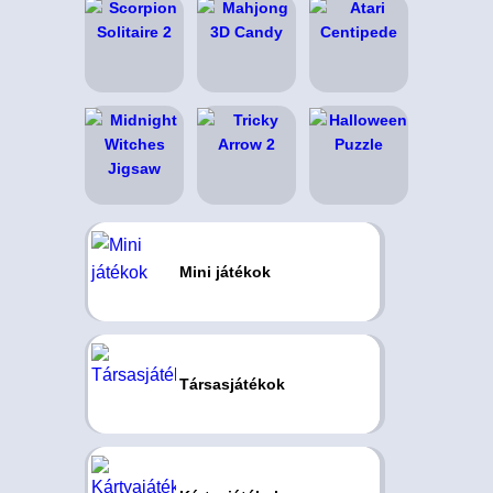
Mini játékok
Társasjátékok