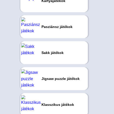
Kártyajátékok
Pasziánsz játékok
Sakk játékok
Jigsaw puzzle játékok
Klasszikus játékok