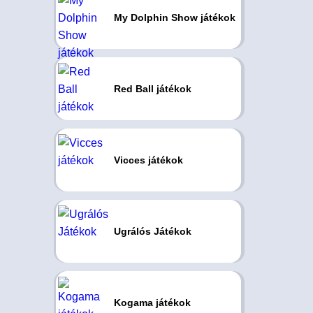
My Dolphin Show játékok
Red Ball játékok
Vicces játékok
Ugrálós Játékok
Kogama játékok