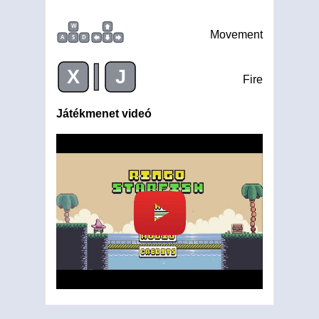
W
Movement
A
S
D
|
X
J
Fire
Játékmenet videó