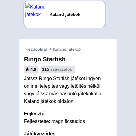
Kaland játékok
Kezdőoldal
Kaland játékok
Ringo Starfish
315
szavazatok
4.8
Játssz Ringo Starfish játékot ingyen
online, telepítés vagy letöltés nélkül,
vagy játssz más hasonló játékokat a
Kaland játékok oldalon.
Fejlesztő
Fejlesztette: magnificstudios
Játékvezérlés