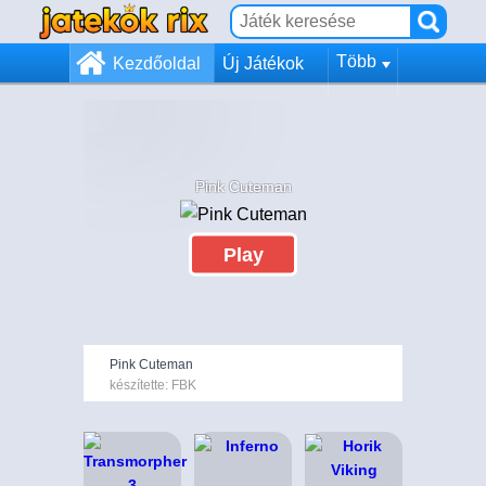
Több
Kezdőoldal
Új Játékok
Pink Cuteman
Play
Pink Cuteman
készítette: FBK