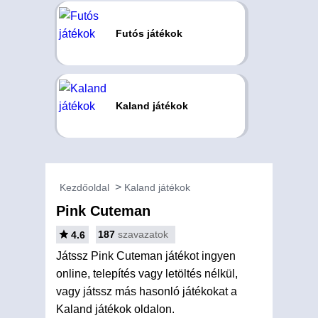
Futós játékok
Kaland játékok
Kezdőoldal
Kaland játékok
Pink Cuteman
187
szavazatok
4.6
Játssz Pink Cuteman játékot ingyen
online, telepítés vagy letöltés nélkül,
vagy játssz más hasonló játékokat a
Kaland játékok oldalon.