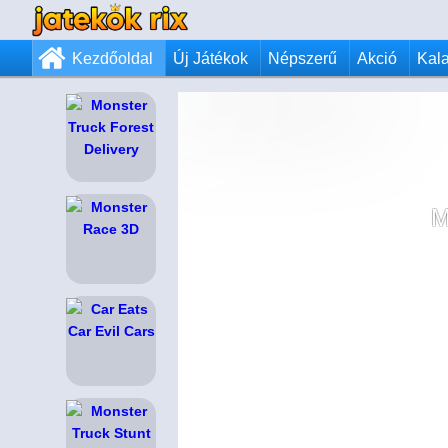
Kezdőoldal
Új Játékok
Népszerű
Akció
Kal
M