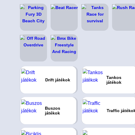
Tankos
Drift játékok
játékok
Buszos
Traffic játéko
játékok