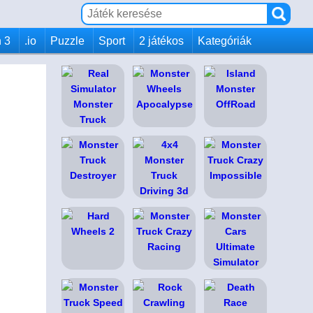
 3
.io
Puzzle
Sport
2 játékos
Kategóriák