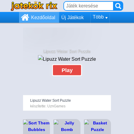
Több
Kezdőoldal
Új Játékok
Lipuzz Water Sort Puzzle
Play
Lipuzz Water Sort Puzzle
készítette: UznGames