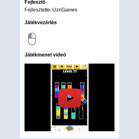
Fejlesztő
Fejlesztette: UznGames
Játékvezérlés
Játékmenet videó