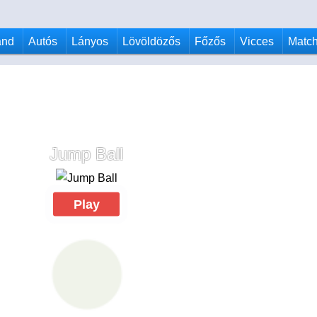
and
Autós
Lányos
Lövöldözős
Főzős
Vicces
Match
Jump Ball
Play