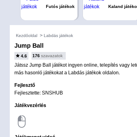
Futós játékok
Kaland játék
Kezdőoldal
Labdás játékok
Jump Ball
176
szavazatok
4.6
Játssz Jump Ball játékot ingyen online, telepítés vagy let
más hasonló játékokat a Labdás játékok oldalon.
Fejlesztő
Fejlesztette: SNSHUB
Játékvezérlés