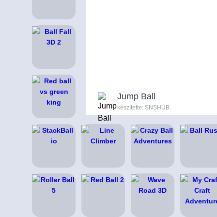
Jump Ball
készítette: SNSHUB