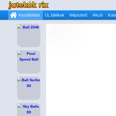
Kezdőoldal
Új Játékok
Népszerű
Akció
Kal