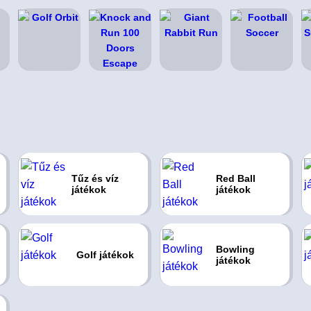
Tűz és víz
Red Ball
játékok
játékok
Bowling
Golf játékok
játékok