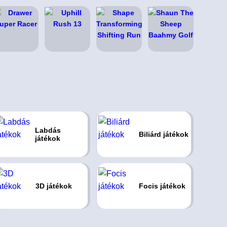
Labdás
Biliárd játékok
játékok
3D játékok
Focis játékok