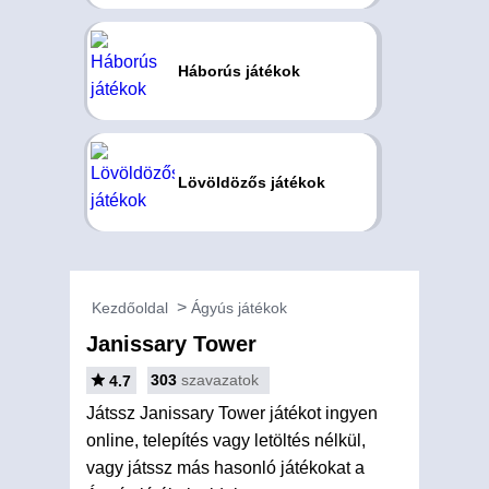
Háborús játékok
Lövöldözős játékok
Kezdőoldal
Ágyús játékok
Janissary Tower
303
szavazatok
4.7
Játssz Janissary Tower játékot ingyen
online, telepítés vagy letöltés nélkül,
vagy játssz más hasonló játékokat a