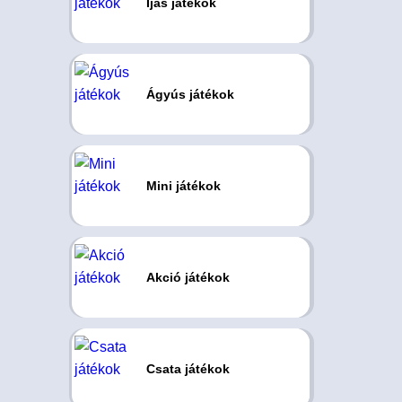
Íjas játékok
Ágyús játékok
Mini játékok
Akció játékok
Csata játékok