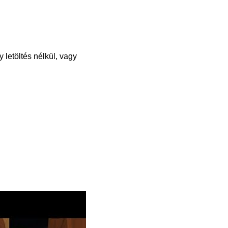
 letöltés nélkül, vagy