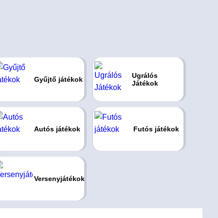
Ugrálós
Gyűjtő játékok
Játékok
Autós játékok
Futós játékok
Versenyjátékok