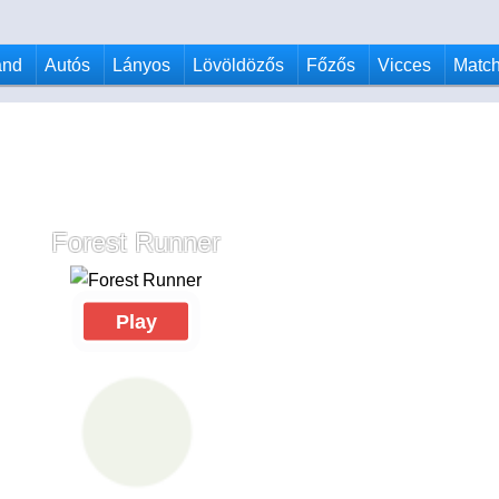
and
Autós
Lányos
Lövöldözős
Főzős
Vicces
Match
Forest Runner
Play