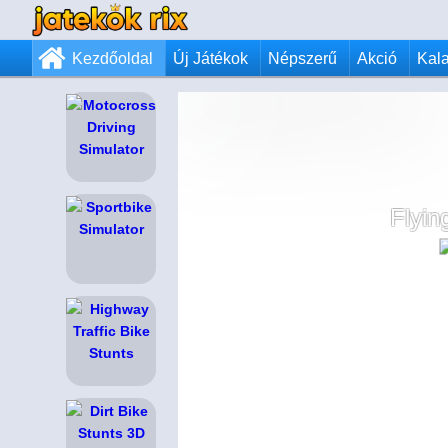
Kezdőoldal
Új Játékok
Népszerű
Akció
Kal
Flyin