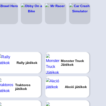
Monster Truck
Rally játékok
Játékok
Traktoros
Akció játékok
játékok