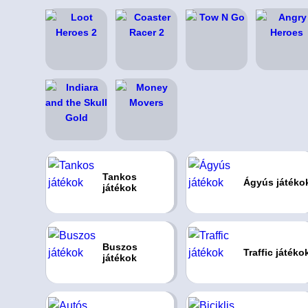
Tankos
Ágyús játéko
játékok
Buszos
Traffic játéko
játékok