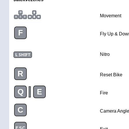
W
Movement
A
S
D
F
Fly Up & Dow
L SHIFT
Nitro
R
Reset Bike
|
Q
E
Fire
C
Camera Angl
ESC