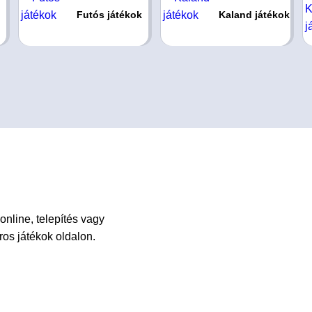
Futós játékok
Kaland játékok
online, telepítés vagy
ros játékok oldalon.