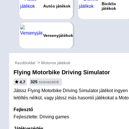
Biciklis
Autós játékok
játékok
Versenyjátékok
Kezdőoldal
Motoros játékok
Flying Motorbike Driving Simulator
325
szavazatok
4.7
Játssz Flying Motorbike Driving Simulator játékot ingyen 
letöltés nélkül, vagy játssz más hasonló játékokat a Moto
Fejlesztő
Fejlesztette: Driving games
Játékvezérlés