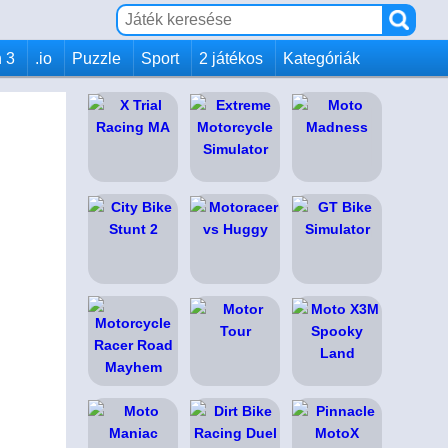
 3
.io
Puzzle
Sport
2 játékos
Kategóriák