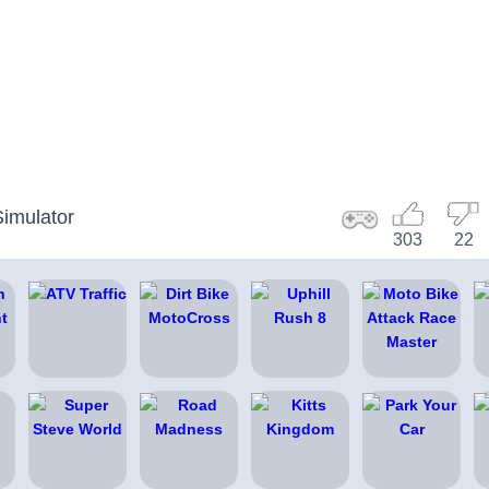
Simulator
303
22