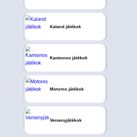
Kaland játékok
Kamionos játékok
Motoros játékok
Versenyjátékok