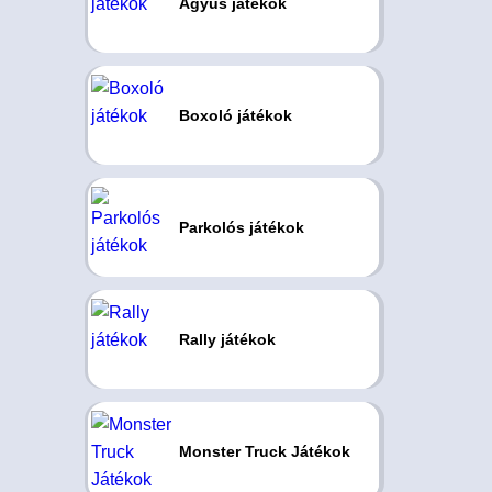
Ágyús játékok
Boxoló játékok
Parkolós játékok
Rally játékok
Monster Truck Játékok