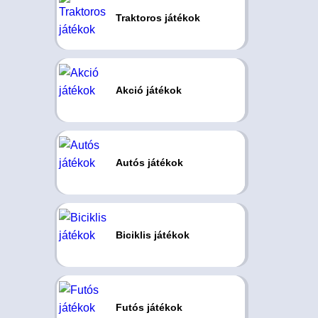
Traktoros játékok
Akció játékok
Autós játékok
Biciklis játékok
Futós játékok