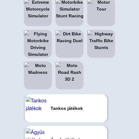
Tankos játékok