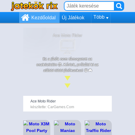
Több
Kezdőoldal
Új Játékok
Ace Moto Rider
Ez a játék nem támogatott az
eszközödön 😞. Kérlek, próbáld ki az
alábbi többi játékunkat! 😄🎮
Ace Moto Rider
készítette: CarGames.Com