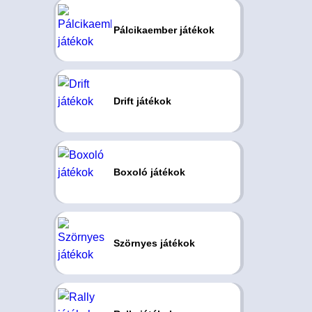
Pálcikaember játékok
Drift játékok
Boxoló játékok
Szörnyes játékok