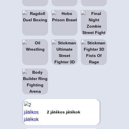
2 játékos játékok