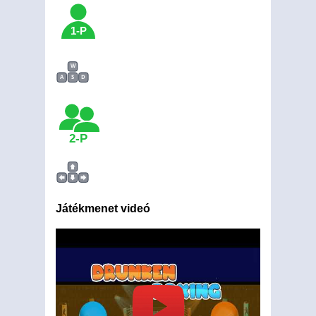
1-P
W
A
S
D
2-P
Játékmenet videó