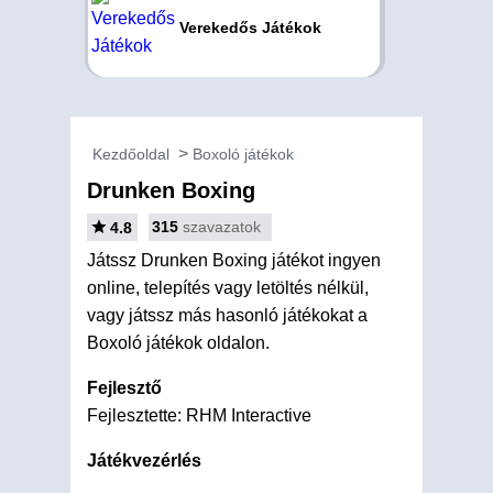
Verekedős Játékok
Kezdőoldal
Boxoló játékok
Drunken Boxing
315
szavazatok
4.8
Játssz Drunken Boxing játékot ingyen
online, telepítés vagy letöltés nélkül,
vagy játssz más hasonló játékokat a
Boxoló játékok oldalon.
Fejlesztő
Fejlesztette: RHM Interactive
Játékvezérlés