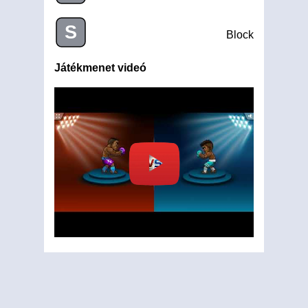
S
Block
Játékmenet videó