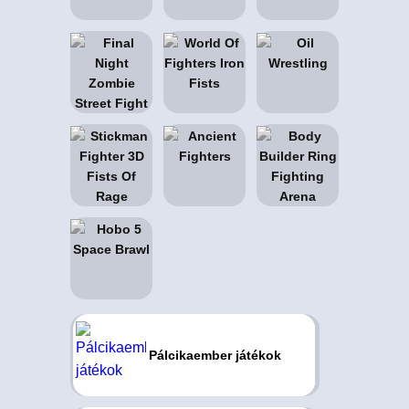
Pálcikaember játékok