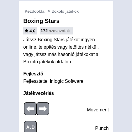
Kezdőoldal
Boxoló játékok
Boxing Stars
172
szavazatok
4.6
Játssz Boxing Stars játékot ingyen
online, telepítés vagy letöltés nélkül,
vagy játssz más hasonló játékokat a
Boxoló játékok oldalon.
Fejlesztő
Fejlesztette: Inlogic Software
Játékvezérlés
Movement
A,D
Punch