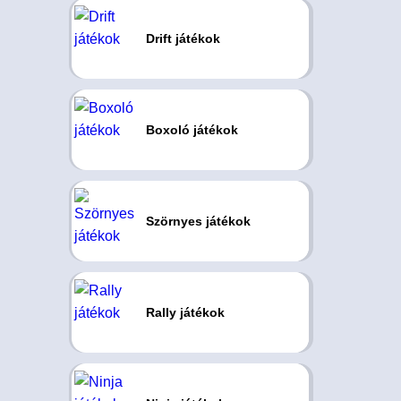
Drift játékok
Boxoló játékok
Szörnyes játékok
Rally játékok