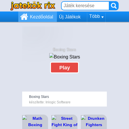
Több
Kezdőoldal
Új Játékok
Boxing Stars
Play
Boxing Stars
készítette: Inlogic Software