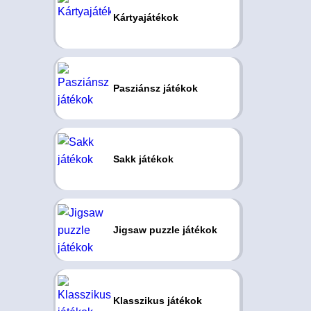
Kártyajátékok
Pasziánsz játékok
Sakk játékok
Jigsaw puzzle játékok
Klasszikus játékok