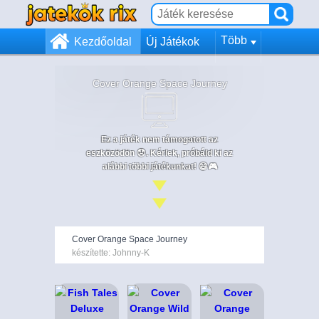
Több
Kezdőoldal
Új Játékok
Cover Orange Space Journey
Ez a játék nem támogatott az
eszközödön 😞. Kérlek, próbáld ki az
alábbi többi játékunkat! 😄🎮
Cover Orange Space Journey
készítette: Johnny-K