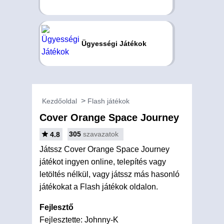
Ügyességi Játékok
Kezdőoldal
Flash játékok
Cover Orange Space Journey
305
szavazatok
4.8
Játssz Cover Orange Space Journey
játékot ingyen online, telepítés vagy
letöltés nélkül, vagy játssz más hasonló
játékokat a Flash játékok oldalon.
Fejlesztő
Fejlesztette: Johnny-K