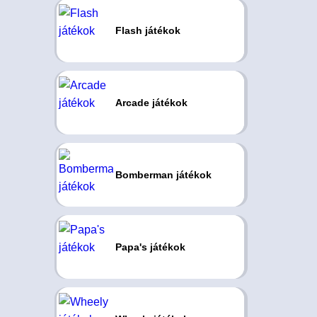
Flash játékok
Arcade játékok
Bomberman játékok
Papa's játékok