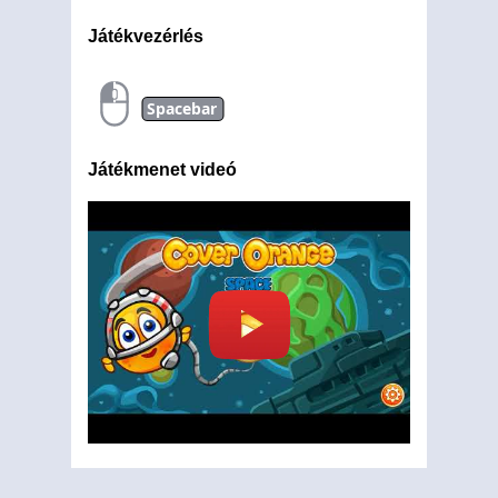
Játékvezérlés
Spacebar
Játékmenet videó