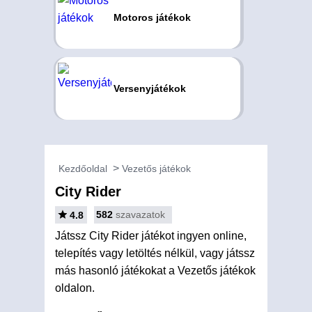
Motoros játékok
Versenyjátékok
Kezdőoldal
Vezetős játékok
City Rider
582
szavazatok
4.8
Játssz City Rider játékot ingyen online,
telepítés vagy letöltés nélkül, vagy játssz
más hasonló játékokat a Vezetős játékok
oldalon.