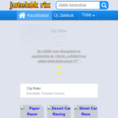
Több
Kezdőoldal
Új Játékok
City Rider
Ez a játék nem támogatott az
eszközödön 😞. Kérlek, próbáld ki az
alábbi többi játékunkat! 😄🎮
City Rider
készítette: Faramel Games