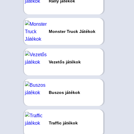
Rally játékok
Monster Truck Játékok
Vezetős játékok
Buszos játékok
Traffic játékok