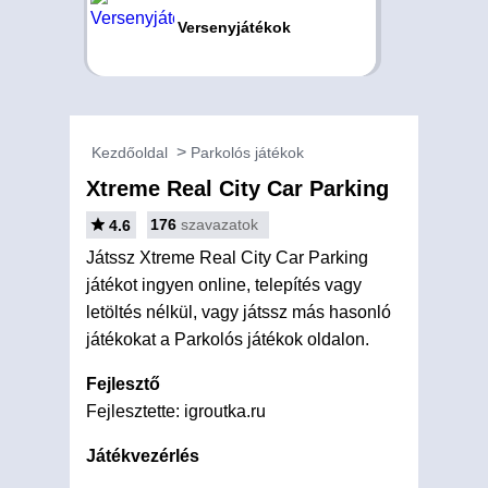
Versenyjátékok
Kezdőoldal
Parkolós játékok
Xtreme Real City Car Parking
176
szavazatok
4.6
Játssz Xtreme Real City Car Parking
játékot ingyen online, telepítés vagy
letöltés nélkül, vagy játssz más hasonló
játékokat a Parkolós játékok oldalon.
Fejlesztő
Fejlesztette: igroutka.ru
Játékvezérlés