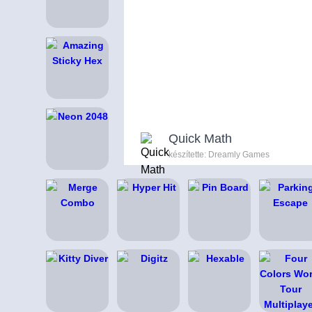
Quick Math
készítette: Dreamly Games