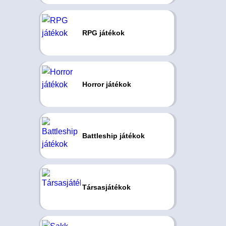
RPG játékok
Horror játékok
Battleship játékok
Társasjátékok